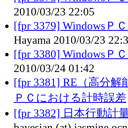
2010/03/23 22:05
[fpr 3379] Wind
Hayama 2010/03/23 22:
[fpr 3380] Wind
2010/03/24 01:42
[fpr 3381] RE（高
ＰＣにおける計時誤差
[fpr 3382] 日本
bayesian (at) jasmine.oc