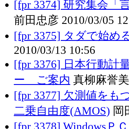
[fpr 3374] 研究集
前田忠彦 2010/03/05 12
[fpr 3375] タダ
2010/03/13 10:56
[fpr 3376] 日本
ー ご案内
真柳麻誉美 201
[fpr 3377] 欠測
二乗自由度(AMOS)
岡田努
[fpr 3378] Wind